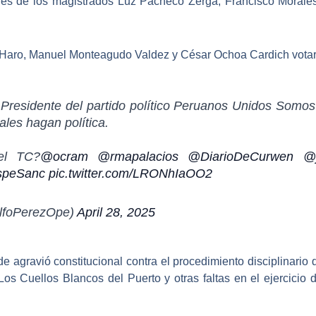
bles de los magistrados Luz Pacheco Zerga
, Francisco Morale
aro, Manuel Monteagudo Valdez y César Ochoa Cardich votaron
Presidente del partido político Peruanos Unidos Somos 
ales hagan política.
el TC?
@ocram
@rmapalacios
@DiarioDeCurwen
@j
speSanc
pic.twitter.com/LRONhIaOO2
lfoPerezOpe)
April 28, 2025
e agravió constitucional contra el
procedimiento disciplinario 
 Los Cuellos Blancos del Puerto y otras faltas en el ejercicio