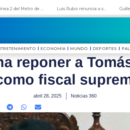
La Línea 2 del Metro de Lima y el Ramal 4 alcanzan un avance del 80%
Luis Rubio renuncia a su candidatura a Lima y deja el camino libre a López Aliaga
NTRETENIMIENTO
ECONOMÍA
MUNDO
DEPORTES
⁠PA
na reponer a Tomás
como fiscal supremo
abril 28, 2025
Noticias 360