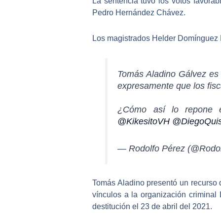
La sentencia tuvo los
votos favora
Pedro Hernández Chávez.
Los magistrados Helder Domínguez H
Tomás Aladino Gálvez es 
expresamente que los fisc
¿Cómo así lo repone 
@KikesitoVH
@DiegoQui
— Rodolfo Pérez (@Rodo
Tomás Aladino presentó un recurso d
vínculos a la organización criminal
destitución el 23 de abril del 2021.