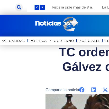
Ir
Keiko Fujimori anuncia que Coca Cola invertirá US$ 1000 millones en el Perú
Fiscalía pide más de 9 años de cárcel para el diputado de oposición Harvey Colchado
al
contenido
ACTUALIDAD
POLÍTICA Y GOBIERNO
⁠⁠POLICIALES
E
TC orde
Gálvez 
Comparte la noticia