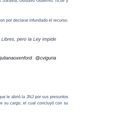
s Saravia, Gustavo Gutiérrez Ticse y
 por declarar infundado el recurso.
Libres, pero la Ley impide
ulianaoxenford
@cviguria
que le abrió la JNJ
por sus presuntos
 de su cargo, el cual concluyó con
su