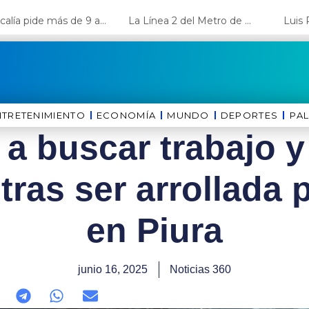
Fiscalía pide más de 9 años de cárcel para el diputado de oposición Harvey Colchado
La Línea 2 del Metro de Lima y el Ramal 4 alcanzan un avance del 80%
NTRETENIMIENTO
ECONOMÍA
MUNDO
DEPORTES
⁠PA
 a buscar trabajo 
 tras ser arrollada 
en Piura
junio 16, 2025
Noticias 360