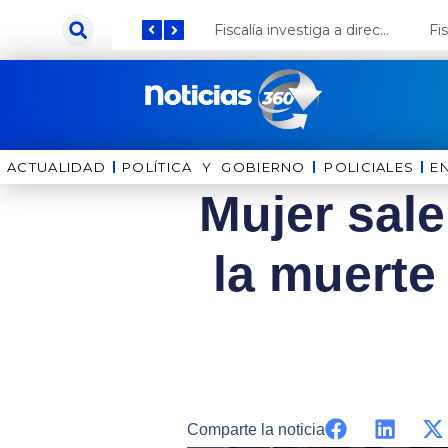
Ir
Keiko Fujimori anuncia que Coca Cola invertirá US$ 1000 millones en el Perú
Fiscalía investiga a director de la Bella Luz por presunto abuso contra cantante Naldy Saldaña
al
contenido
ACTUALIDAD
POLÍTICA Y GOBIERNO
⁠⁠POLICIALES
E
Mujer sale
la muerte
Comparte la noticia