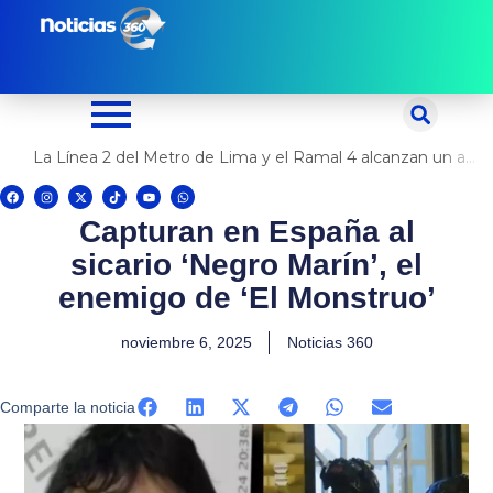
Ir
al
contenido
La Línea 2 del Metro de Lima y el Ramal 4 alcanzan un avance del 80%
F
I
X
T
Y
W
a
n
-
i
o
h
c
s
t
k
u
a
Capturan en España al
e
t
w
t
t
t
b
a
i
o
u
s
o
g
t
k
b
a
sicario ‘Negro Marín’, el
o
r
t
e
p
k
a
e
p
m
r
enemigo de ‘El Monstruo’
noviembre 6, 2025
Noticias 360
Comparte la noticia