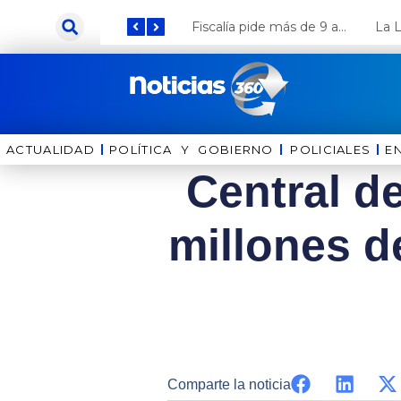
Ir
Keiko Fujimori anuncia que Coca Cola invertirá US$ 1000 millones en el Perú
Fiscalía pide más de 9 años de cárcel para el diputado de oposición Harvey Colchado
al
contenido
ACTUALIDAD
POLÍTICA Y GOBIERNO
⁠⁠POLICIALES
E
Central de
millones d
Comparte la noticia