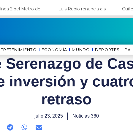
La Línea 2 del Metro de Lima y el Ramal 4 alcanzan un avance del 80%
Luis Rubio renuncia a su candidatura a Lima y deja el camino libre a López Aliaga
NTRETENIMIENTO
ECONOMÍA
MUNDO
DEPORTES
⁠PA
 Serenazgo de Cast
e inversión y cuat
retraso
julio 23, 2025
Noticias 360