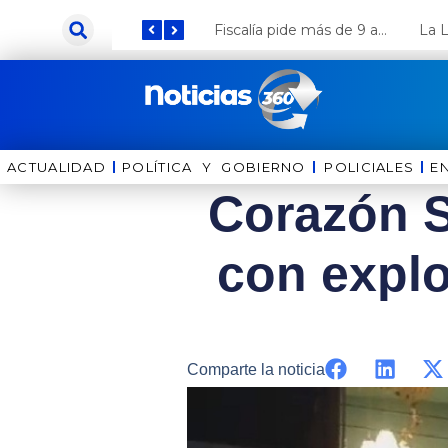
Ir
Keiko Fujimori anuncia que Coca Cola invertirá US$ 1000 millones en el Perú
Fiscalía pide más de 9 años de cárcel para el diputado de oposición Harvey Colchado
al
contenido
ACTUALIDAD
POLÍTICA Y GOBIERNO
⁠⁠POLICIALES
E
Corazón S
con explo
Comparte la noticia