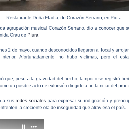
Restaurante Doña Eladia, de Corazón Serrano, en Piura.
cida agrupación musical
Corazón Serrano
, dio a conocer que s
enida Grau de
Piura
.
iernes 2 de mayo, cuando
desconocidos llegaron al local y arroja
terior. Afortunadamente, no hubo víctimas, pero el esta
ó que, pese a la gravedad del hecho, tampoco se registró heri
mo un posible acto de extorsión dirigido a un familiar del prod
ó a sus
redes sociales
para expresar su indignación y preocu
frenten la creciente ola de inseguridad que atraviesa el país.