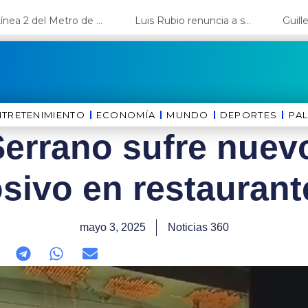
La Línea 2 del Metro de Lima y el Ramal 4 alcanzan un avance del 80%
Luis Rubio renuncia a su candidatura a Lima y deja el camino libre a López Aliaga
NTRETENIMIENTO
ECONOMÍA
MUNDO
DEPORTES
⁠PA
errano sufre nuev
sivo en restaurant
mayo 3, 2025
Noticias 360