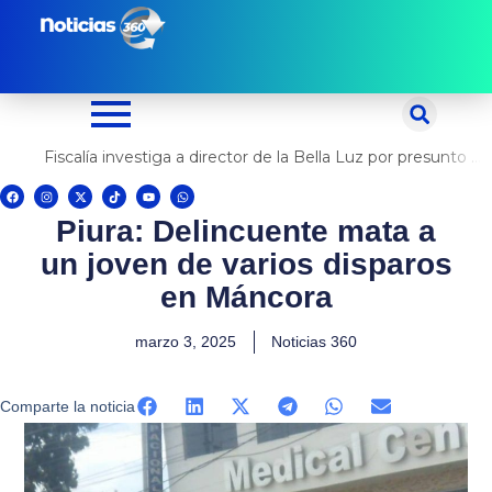
Ir
al
contenido
Fiscalía investiga a director de la Bella Luz por presunto abuso contra cantante Naldy Saldaña
F
I
X
T
Y
W
a
n
-
i
o
h
c
s
t
k
u
a
Piura: Delincuente mata a
e
t
w
t
t
t
b
a
i
o
u
s
o
g
t
k
b
a
un joven de varios disparos
o
r
t
e
p
k
a
e
p
m
r
en Máncora
marzo 3, 2025
Noticias 360
Comparte la noticia