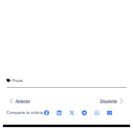
Piura
Ant
Sig
Anterior
Siguiente
Comparte la noticia