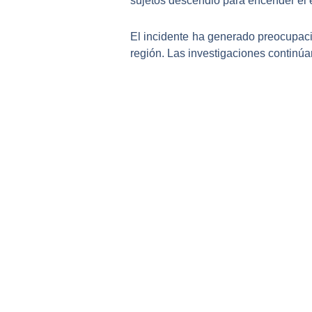
sujetos descendió para encender el 
El incidente ha generado preocupaci
región. Las investigaciones continúan