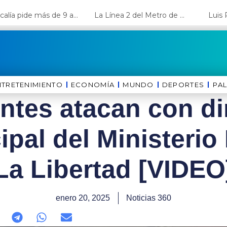
Fiscalía pide más de 9 años de cárcel para el diputado de oposición Harvey Colchado
La Línea 2 del Metro de Lima y el Ramal 4 alcanzan un avance del 80%
NTRETENIMIENTO
ECONOMÍA
MUNDO
DEPORTES
⁠PA
ntes atacan con di
ipal del Ministerio
La Libertad [VIDEO
enero 20, 2025
Noticias 360