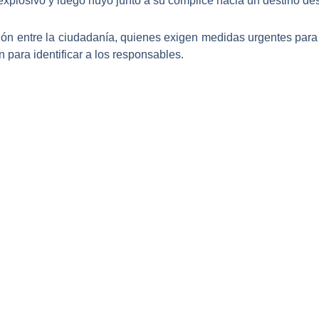
explosivo y luego huyó junto a su cómplice hacia un destino de
ón entre la ciudadanía, quienes exigen medidas urgentes para f
 para identificar a los responsables.