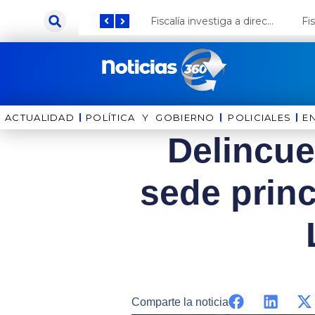
Ir
Keiko Fujimori anuncia que Coca Cola invertirá US$ 1000 millones en el Perú
Fiscalía investiga a director de la Bella Luz por presunto abuso contra cantante Naldy Saldaña
al
contenido
ACTUALIDAD
POLÍTICA Y GOBIERNO
⁠⁠POLICIALES
E
Delincue
sede princ
Comparte la noticia