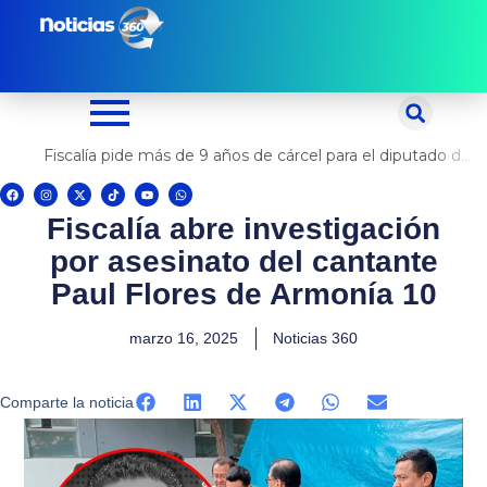
Ir
al
contenido
Fiscalía pide más de 9 años de cárcel para el diputado de oposición Harvey Colchado
F
I
X
T
Y
W
a
n
-
i
o
h
c
s
t
k
u
a
Fiscalía abre investigación
e
t
w
t
t
t
b
a
i
o
u
s
o
g
t
k
b
a
por asesinato del cantante
o
r
t
e
p
k
a
e
p
m
r
Paul Flores de Armonía 10
marzo 16, 2025
Noticias 360
Comparte la noticia