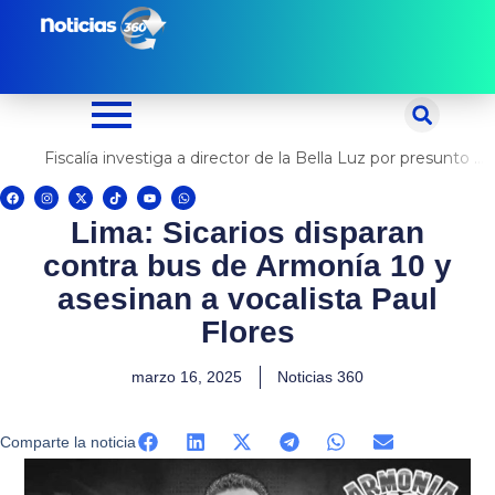
Ir
al
contenido
Fiscalía investiga a director de la Bella Luz por presunto abuso contra cantante Naldy Saldaña
F
I
X
T
Y
W
a
n
-
i
o
h
c
s
t
k
u
a
Lima: Sicarios disparan
e
t
w
t
t
t
b
a
i
o
u
s
o
g
t
k
b
a
contra bus de Armonía 10 y
o
r
t
e
p
k
a
e
p
m
r
asesinan a vocalista Paul
Flores
marzo 16, 2025
Noticias 360
Comparte la noticia