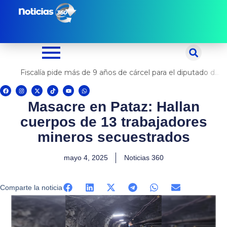
Ir
al
contenido
Fiscalía pide más de 9 años de cárcel para el diputado de oposición Harvey Colchado
F
I
X
T
Y
W
a
n
-
i
o
h
c
s
t
k
u
a
Masacre en Pataz: Hallan
e
t
w
t
t
t
b
a
i
o
u
s
o
g
t
k
b
a
cuerpos de 13 trabajadores
o
r
t
e
p
k
a
e
p
m
r
mineros secuestrados
mayo 4, 2025
Noticias 360
Comparte la noticia