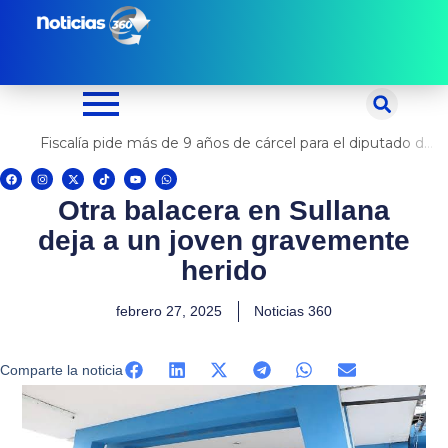
Ir
al
contenido
Fiscalía pide más de 9 años de cárcel para el diputado de oposición Harvey Colchado
F
I
X
T
Y
W
a
n
-
i
o
h
c
s
t
k
u
a
Otra balacera en Sullana
e
t
w
t
t
t
b
a
i
o
u
s
o
g
t
k
b
a
deja a un joven gravemente
o
r
t
e
p
k
a
e
p
m
r
herido
febrero 27, 2025
Noticias 360
Comparte la noticia