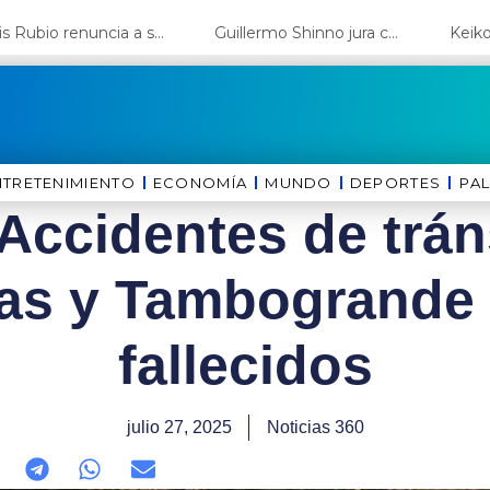
Luis Rubio renuncia a su candidatura a Lima y deja el camino libre a López Aliaga
Guillermo Shinno jura como ministro de Energía y Minas
NTRETENIMIENTO
ECONOMÍA
MUNDO
DEPORTES
⁠PA
 Accidentes de trán
s y Tambogrande 
fallecidos
julio 27, 2025
Noticias 360