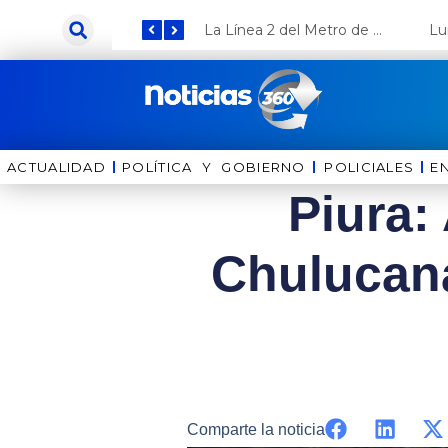
Ir
Keiko Fujimori anuncia que Coca Cola invertirá US$ 1000 millones en el Perú
La Línea 2 del Metro de Lima y el Ramal 4 alcanzan un avance del 80%
al
contenido
ACTUALIDAD
POLÍTICA Y GOBIERNO
⁠⁠POLICIALES
E
Piura:
Chulucana
Comparte la noticia