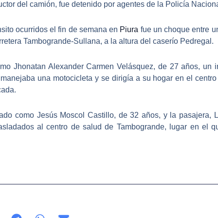
uctor del camión, fue
detenido
por agentes de la Policía Naciona
sito
ocurridos el fin de semana en
Piura
fue un choque entre u
retera Tambogrande-Sullana, a la altura del caserío Pedregal.
como
Jhonatan Alexander Carmen Velásquez
, de 27 años, un 
 manejaba una motocicleta y se
dirigía a su hogar
en el centro 
cada.
ficado como
Jesús Moscol Castillo
, de 32 años, y la pasajera,
L
rasladados al centro de salud de Tambogrande, lugar en el 