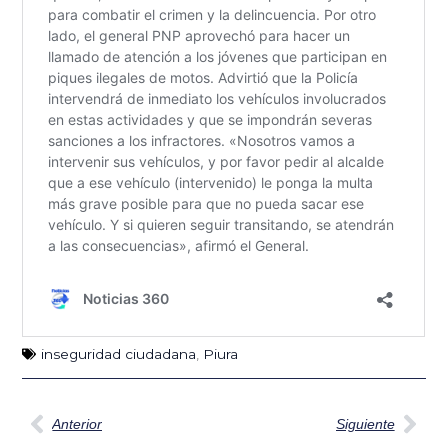
inseguridad ciudadana
,
Piura
Ant
Sig
Anterior
Siguiente