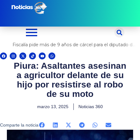
Ir
al
contenido
Fiscalía pide más de 9 años de cárcel para el diputado de oposición Harvey Colchado
F
I
X
T
Y
W
a
n
-
i
o
h
c
s
t
k
u
a
Piura: Asaltantes asesinan
e
t
w
t
t
t
b
a
i
o
u
s
o
g
t
k
b
a
a agricultor delante de su
o
r
t
e
p
k
a
e
p
m
r
hijo por resistirse al robo
de su moto
marzo 13, 2025
Noticias 360
Comparte la noticia