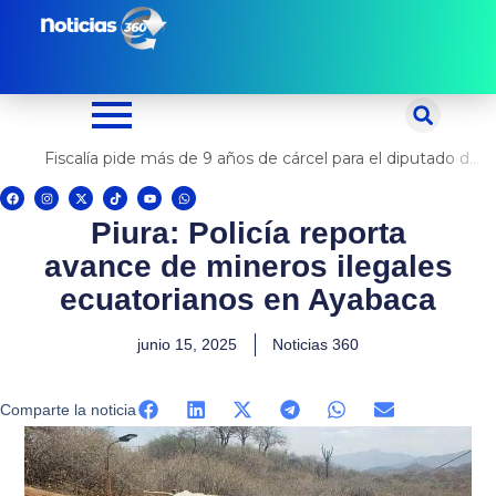
Ir
al
contenido
Fiscalía pide más de 9 años de cárcel para el diputado de oposición Harvey Colchado
F
I
X
T
Y
W
a
n
-
i
o
h
c
s
t
k
u
a
Piura: Policía reporta
e
t
w
t
t
t
b
a
i
o
u
s
o
g
t
k
b
a
avance de mineros ilegales
o
r
t
e
p
k
a
e
p
m
r
ecuatorianos en Ayabaca
junio 15, 2025
Noticias 360
Comparte la noticia