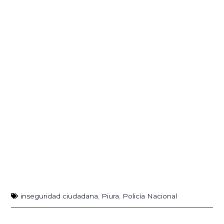
inseguridad ciudadana
,
Piura
,
Policía Nacional
Ant
Sig