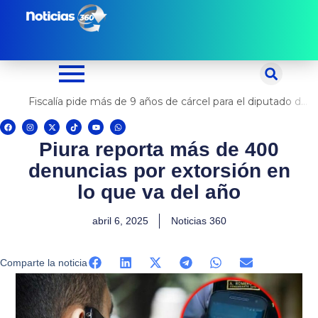
Ir
al
contenido
Fiscalía pide más de 9 años de cárcel para el diputado de oposición Harvey Colchado
F
I
X
T
Y
W
a
n
-
i
o
h
c
s
t
k
u
a
Piura reporta más de 400
e
t
w
t
t
t
b
a
i
o
u
s
o
g
t
k
b
a
denuncias por extorsión en
o
r
t
e
p
k
a
e
p
m
r
lo que va del año
abril 6, 2025
Noticias 360
Comparte la noticia