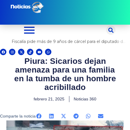
Ir
al
contenido
Fiscalía pide más de 9 años de cárcel para el diputado de oposición Harvey Colchado
F
I
X
T
Y
W
a
n
-
i
o
h
c
s
t
k
u
a
Piura: Sicarios dejan
e
t
w
t
t
t
b
a
i
o
u
s
o
g
t
k
b
a
amenaza para una familia
o
r
t
e
p
k
a
e
p
m
r
en la tumba de un hombre
acribillado
febrero 21, 2025
Noticias 360
Comparte la noticia