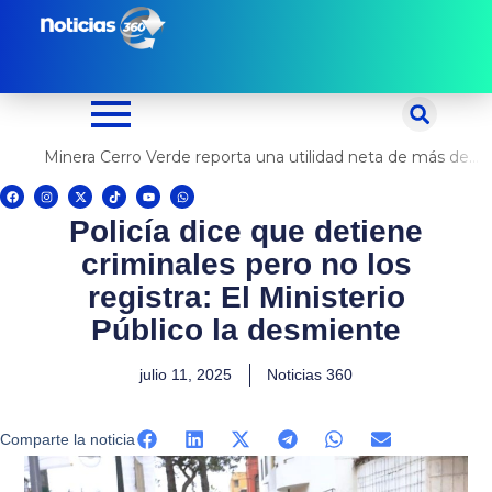
Ir
al
contenido
Minera Cerro Verde reporta una utilidad neta de más de US$ 500 millones
F
I
X
T
Y
W
a
n
-
i
o
h
c
s
t
k
u
a
Policía dice que detiene
e
t
w
t
t
t
b
a
i
o
u
s
o
g
t
k
b
a
criminales pero no los
o
r
t
e
p
k
a
e
p
m
r
registra: El Ministerio
Público la desmiente
julio 11, 2025
Noticias 360
Comparte la noticia