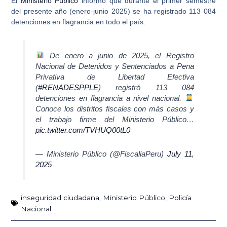
El
Ministerio Público
informó que durante el primer semestre
del presente año (enero-junio 2025) se ha registrado
113 084
detenciones en flagrancia en todo el país
.
De enero a junio de 2025, el Registro
Nacional de Detenidos y Sentenciados a Pena
Privativa de Libertad Efectiva
(
#RENADESPPLE
) registró 113 084
detenciones en flagrancia a nivel nacional.
Conoce los distritos fiscales con más casos y
el trabajo firme del Ministerio Público…
pic.twitter.com/TVHUQ00tL0
— Ministerio Público (@FiscaliaPeru)
July 11,
2025
inseguridad ciudadana
,
Ministerio Público
,
Policía
Nacional
Ant
Sig