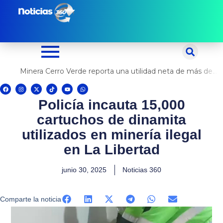
Ir
al
contenido
Minera Cerro Verde reporta una utilidad neta de más de US$ 500 millones
F
I
X
T
Y
W
a
n
-
i
o
h
c
s
t
k
u
a
Policía incauta 15,000
e
t
w
t
t
t
b
a
i
o
u
s
o
g
t
k
b
a
cartuchos de dinamita
o
r
t
e
p
k
a
e
p
m
r
utilizados en minería ilegal
en La Libertad
junio 30, 2025
Noticias 360
Comparte la noticia