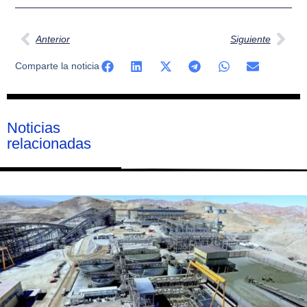
Ant
Sig
Anterior
Siguiente
Comparte la noticia
Noticias
relacionadas
Página
Página
Página
Página
Página