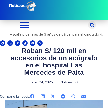
Ir
al
contenido
Fiscalía pide más de 9 años de cárcel para el diputado de oposición Harvey Colchado
F
I
X
T
Y
W
a
n
-
i
o
h
c
s
t
k
u
a
Roban S/ 120 mil en
e
t
w
t
t
t
b
a
i
o
u
s
o
g
t
k
b
a
accesorios de un ecógrafo
o
r
t
e
p
k
a
e
p
m
r
en el hospital Las
Mercedes de Paita
marzo 24, 2025
Noticias 360
Comparte la noticia