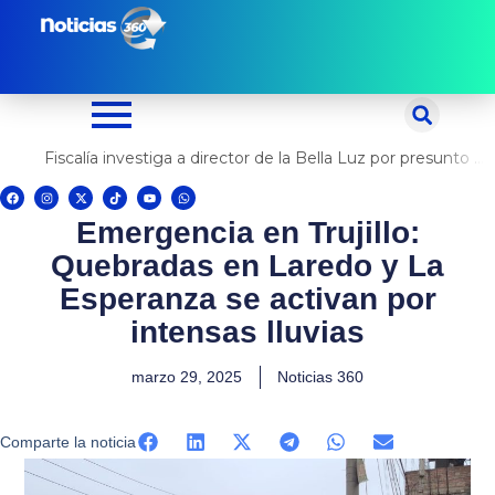
Ir
al
contenido
Fiscalía investiga a director de la Bella Luz por presunto abuso contra cantante Naldy Saldaña
F
I
X
T
Y
W
a
n
-
i
o
h
c
s
t
k
u
a
Emergencia en Trujillo:
e
t
w
t
t
t
b
a
i
o
u
s
o
g
t
k
b
a
Quebradas en Laredo y La
o
r
t
e
p
k
a
e
p
m
r
Esperanza se activan por
intensas lluvias
marzo 29, 2025
Noticias 360
Comparte la noticia