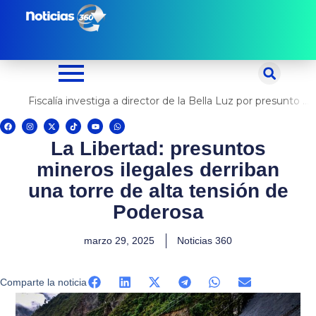
Ir
al
contenido
Fiscalía investiga a director de la Bella Luz por presunto abuso contra cantante Naldy Saldaña
F
I
X
T
Y
W
a
n
-
i
o
h
c
s
t
k
u
a
La Libertad: presuntos
e
t
w
t
t
t
b
a
i
o
u
s
o
g
t
k
b
a
mineros ilegales derriban
o
r
t
e
p
k
a
e
p
m
r
una torre de alta tensión de
Poderosa
marzo 29, 2025
Noticias 360
Comparte la noticia