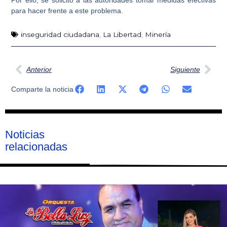
Por ello, se solicitó a las autoridades tomar medidas efectivas
para hacer frente a este problema.
inseguridad ciudadana
,
La Libertad
,
Minería
Ant
Sig
Anterior
Siguiente
Comparte la noticia
Noticias
relacionadas
Página
Página
Página
Página
Página