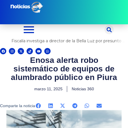
Ir
al
contenido
Fiscalía investiga a director de la Bella Luz por presunto abuso contra cantante Naldy Saldaña
F
I
X
T
Y
W
a
n
-
i
o
h
c
s
t
k
u
a
Enosa alerta robo
e
t
w
t
t
t
b
a
i
o
u
s
o
g
t
k
b
a
sistemático de equipos de
o
r
t
e
p
k
a
e
p
m
r
alumbrado público en Piura
marzo 11, 2025
Noticias 360
Comparte la noticia