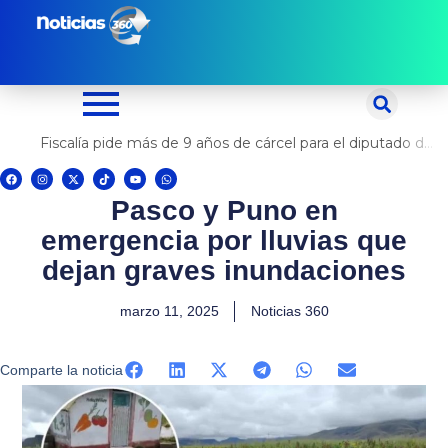
Ir
al
contenido
Fiscalía pide más de 9 años de cárcel para el diputado de oposición Harvey Colchado
F
I
X
T
Y
W
a
n
-
i
o
h
c
s
t
k
u
a
Pasco y Puno en
e
t
w
t
t
t
b
a
i
o
u
s
o
g
t
k
b
a
emergencia por lluvias que
o
r
t
e
p
k
a
e
p
m
r
dejan graves inundaciones
marzo 11, 2025
Noticias 360
Comparte la noticia