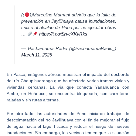
((
))Marcelino Mamani advirtió que la falta de
prevención en Jayllihuaya causa inundaciones,
criticó al alcalde de Puno por no ejecutar obras
…
https://t.co/5zvcXKvRks
— Pachamama Radio (@PachamamaRadio_)
March 11, 2025
En Pasco, imágenes aéreas muestran el i
mpacto del desborde
del río Chaupihuaranga
que ha afectado varios tramos viales y
viviendas cercanas. La vía que conecta Yanahuanca con
Ambo, en Huánuco, se encuentra bloqueada, con carreteras
rajadas y sin rutas alternas.
Por otro lado, las autoridades de Puno iniciaron
trabajos de
descolmatación del río Jayllihuaya
con el fin de mejorar el flujo
de agua hacia el lago Titicaca y reducir el riesgo de nuevas
inundaciones. Sin embargo, los vecinos temen que la situación