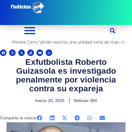
Ir
al
contenido
Minera Cerro Verde reporta una utilidad neta de más de US$ 500 millones
F
I
X
T
Y
W
a
n
-
i
o
h
c
s
t
k
u
a
Exfutbolista Roberto
e
t
w
t
t
t
b
a
i
o
u
s
o
g
t
k
b
a
Guizasola es investigado
o
r
t
e
p
k
a
e
p
m
r
penalmente por violencia
contra su expareja
marzo 20, 2025
Noticias 360
Comparte la noticia