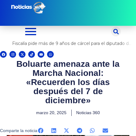
Ir
al
contenido
Fiscalía pide más de 9 años de cárcel para el diputado de oposición Harvey Colchado
F
I
X
T
Y
W
a
n
-
i
o
h
c
s
t
k
u
a
Boluarte amenaza ante la
e
t
w
t
t
t
b
a
i
o
u
s
o
g
t
k
b
a
Marcha Nacional:
o
r
t
e
p
k
a
e
p
m
r
«Recuerden los días
después del 7 de
diciembre»
marzo 20, 2025
Noticias 360
Comparte la noticia