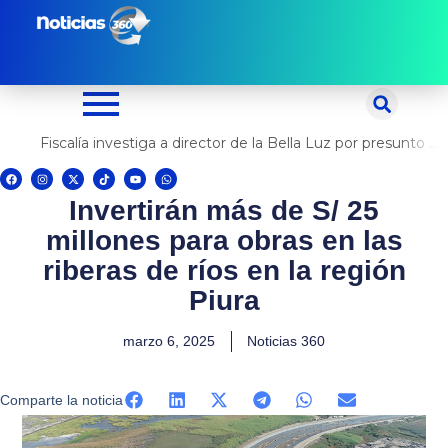
Ir
al
contenido
Fiscalía investiga a director de la Bella Luz por presunto abuso contra cantante Naldy Saldaña
F
I
X
T
Y
W
a
n
-
i
o
h
c
s
t
k
u
a
Invertirán más de S/ 25
e
t
w
t
t
t
b
a
i
o
u
s
o
g
t
k
b
a
millones para obras en las
o
r
t
e
p
k
a
e
p
m
r
riberas de ríos en la región
Piura
marzo 6, 2025
Noticias 360
Comparte la noticia