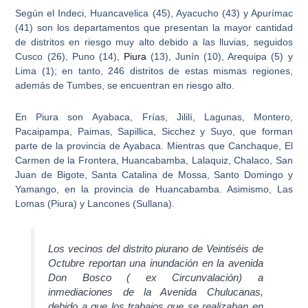
Según el Indeci,
Huancavelica (45), Ayacucho (43) y Apurímac
(41) son los departamentos que presentan la mayor cantidad
de distritos en riesgo
muy alto debido a las lluvias, seguidos
Cusco (26), Puno (14),
Piura
(13), Junín (10), Arequipa (5) y
Lima (1); en tanto, 246 distritos de estas mismas regiones,
además de Tumbes, se encuentran en riesgo alto.
En
Piura
son
Ayabaca, Frías, Jilil
í, Lagunas, Montero,
Pacaipampa, Paimas, Sapillica, Sicchez y Suyo, que forman
parte de la provincia de Ayabaca. Mientras que Canchaque, El
Carmen de la Frontera, Huancabamba, Lalaquiz, Chalaco, San
Juan de Bigote, Santa Catalina de Mossa, Santo Domingo y
Yamango, en la provincia de Huancabamba. Asimismo, Las
Lomas (Piura) y Lancones (Sullana).
Los vecinos del distrito piurano de Veintiséis de
Octubre reportan una inundación en la avenida
Don Bosco ( ex Circunvalación) a
inmediaciones de la Avenida Chulucanas,
debido a que los trabajos que se realizaban en