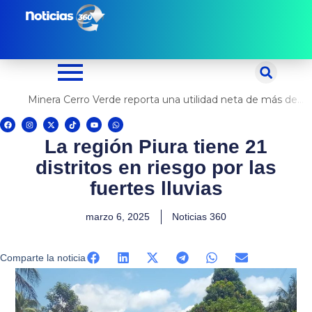
Ir
al
contenido
Minera Cerro Verde reporta una utilidad neta de más de US$ 500 millones
F
I
X
T
Y
W
a
n
-
i
o
h
c
s
t
k
u
a
La región Piura tiene 21
e
t
w
t
t
t
b
a
i
o
u
s
o
g
t
k
b
a
distritos en riesgo por las
o
r
t
e
p
k
a
e
p
m
r
fuertes lluvias
marzo 6, 2025
Noticias 360
Comparte la noticia