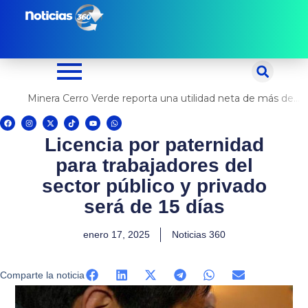
Ir
al
contenido
Minera Cerro Verde reporta una utilidad neta de más de US$ 500 millones
F
I
X
T
Y
W
a
n
-
i
o
h
c
s
t
k
u
a
Licencia por paternidad
e
t
w
t
t
t
b
a
i
o
u
s
o
g
t
k
b
a
para trabajadores del
o
r
t
e
p
k
a
e
p
m
r
sector público y privado
será de 15 días
enero 17, 2025
Noticias 360
Comparte la noticia