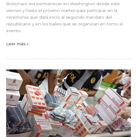
Bolsonaro era permanecer en Washington desde este
viernes y hasta el próximo martes para participar en la
ceremonia que dará inicio al segundo mandato del
republicano y en los bailes que se organizan en torno al
evento.
Leer más »
Decomisan
medicamentos
vencidos
y
adulterados
que
se
vendía
en
el