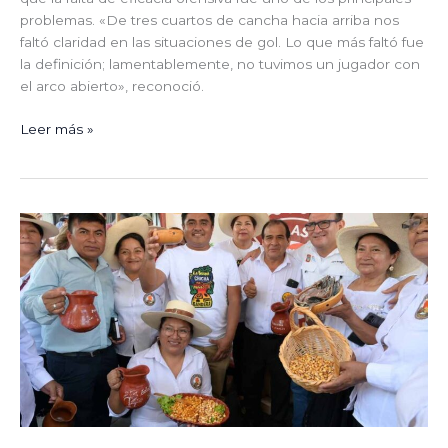
problemas. «De tres cuartos de cancha hacia arriba nos
faltó claridad en las situaciones de gol. Lo que más faltó fue
la definición; lamentablemente, no tuvimos un jugador con
el arco abierto», reconoció.
Leer más »
Piura
se
alista
para
celebrar
la
III
Edición
de
«Achichalud»
por