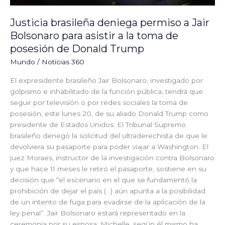
de
posesión
Justicia brasileña deniega permiso a Jair
de
Bolsonaro para asistir a la toma de
Donald
posesión de Donald Trump
Trump
Mundo
/
Noticias 360
El expresidente brasileño Jair Bolsonaro, investigado por
golpismo e inhabilitado de la función pública, tendrá que
seguir por televisión o por redes sociales la toma de
posesión, este lunes 20, de su aliado Donald Trump como
presidente de Estados Unidos. El Tribunal Supremo
brasileño denegó la solicitud del ultraderechista de que le
devolviera su pasaporte para poder viajar a Washington. El
juez Moraes, instructor de la investigación contra Bolsonaro
y que hace 11 meses le retiró el pasaporte, sostiene en su
decisión que “el escenario en el que se fundamentó la
prohibición de dejar el país (…) aún apunta a la posibilidad
de un intento de fuga para evadirse de la aplicación de la
ley penal”. Jair Bolsonaro estará representado en la
ceremonia por su esposa, Michelle, según él mismo ha