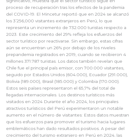
significativo, muestra que el sector turístico sigue en
proceso de recuperación tras los efectos de la pandemia
del COVID-19. El Mincetur reportó que en 2024 se alcanzó
los 3’256,000 visitantes extranjeros en Perú, lo que
representa un incremento de 732.000 turistas respecto a
2023. Este crecimiento del 29% refleja los esfuerzos del
sector turístico por reactivarse. Sin embargo, estas cifras
aún se encuentran un 26% por debajo de los niveles
prepandemia registrados en 2019, cuando se recibieron 4
millones 371.787 turistas. Los datos también revelan que
Chile fue el principal país emisor, con 700.000 visitantes,
seguido por Estados Unidos (604.000), Ecuador (291.000),
Bolivia (189.000), Brasil (185.000) y Colombia (170.000).
Estos seis países representaron el 65,7% del total de
llegadas internacionales. Los destinos turísticos más
visitados en 2024 Durante el año 2024, los principales
atractivos turísticos del Perú experimentaron un notable
aumento en el número de visitantes: Estos datos muestran
que los esfuerzos para promover el turismo hacia lugares
emblemáticos han dado resultados positivos. A pesar del
crecimiento del turismo extranjero en Perú en 2024, las