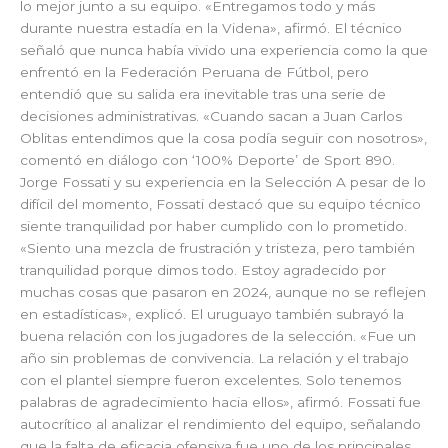
lo mejor junto a su equipo. «Entregamos todo y más
durante nuestra estadía en la Videna», afirmó. El técnico
señaló que nunca había vivido una experiencia como la que
enfrentó en la Federación Peruana de Fútbol, pero
entendió que su salida era inevitable tras una serie de
decisiones administrativas. «Cuando sacan a Juan Carlos
Oblitas entendimos que la cosa podía seguir con nosotros»,
comentó en diálogo con ‘100% Deporte’ de Sport 890.
Jorge Fossati y su experiencia en la Selección A pesar de lo
difícil del momento, Fossati destacó que su equipo técnico
siente tranquilidad por haber cumplido con lo prometido.
«Siento una mezcla de frustración y tristeza, pero también
tranquilidad porque dimos todo. Estoy agradecido por
muchas cosas que pasaron en 2024, aunque no se reflejen
en estadísticas», explicó. El uruguayo también subrayó la
buena relación con los jugadores de la selección. «Fue un
año sin problemas de convivencia. La relación y el trabajo
con el plantel siempre fueron excelentes. Solo tenemos
palabras de agradecimiento hacia ellos», afirmó. Fossati fue
autocrítico al analizar el rendimiento del equipo, señalando
que la falta de eficacia ofensiva fue uno de los principales