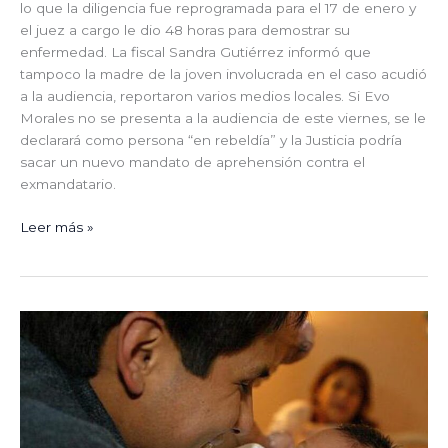
lo que la diligencia fue reprogramada para el 17 de enero y
el juez a cargo le dio 48 horas para demostrar su
enfermedad. La fiscal Sandra Gutiérrez informó que
tampoco la madre de la joven involucrada en el caso acudió
a la audiencia, reportaron varios medios locales. Si Evo
Morales no se presenta a la audiencia de este viernes, se le
declarará como persona “en rebeldía” y la Justicia podría
sacar un nuevo mandato de aprehensión contra el
exmandatario.
Leer más »
Licencia
por
paternidad
para
trabajadores
del