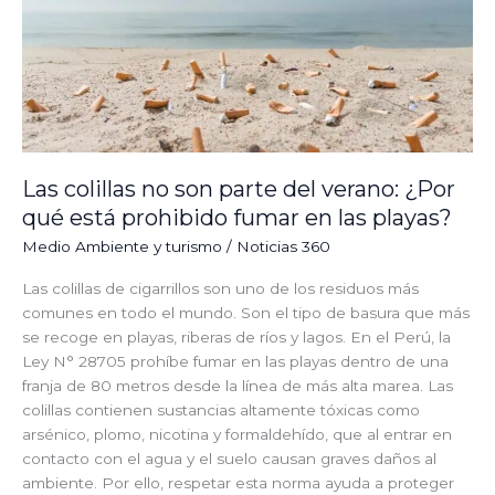
del
verano:
¿Por
qué
está
prohibido
fumar
en
Las colillas no son parte del verano: ¿Por
las
qué está prohibido fumar en las playas?
playas?
Medio Ambiente y turismo
/
Noticias 360
Las colillas de cigarrillos son uno de los residuos más
comunes en todo el mundo. Son el tipo de basura que más
se recoge en playas, riberas de ríos y lagos. En el Perú, la
Ley N° 28705 prohíbe fumar en las playas dentro de una
franja de 80 metros desde la línea de más alta marea. Las
colillas contienen sustancias altamente tóxicas como
arsénico, plomo, nicotina y formaldehído, que al entrar en
contacto con el agua y el suelo causan graves daños al
ambiente. Por ello, respetar esta norma ayuda a proteger