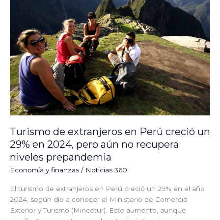
extranjeros
en
Perú
creció
un
29%
en
2024,
pero
aún
no
recupera
Turismo de extranjeros en Perú creció un
niveles
29% en 2024, pero aún no recupera
prepandemia
niveles prepandemia
⁠Economía y finanzas
/
Noticias 360
El turismo de extranjeros en Perú creció un 29% en el año
2024, según dio a conocer el Ministerio de Comercio
Exterior y Turismo (Mincetur). Este aumento, aunque