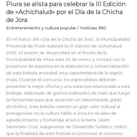
Piura se alista para celebrar la III Edición
el
de «Achichalud» por el Día de la Chicha
Día
de Jora
de
la
⁠Entretenimiento y cultura popular
/
Noticias 360
Chicha
de
En el marco del «Día de la Chicha de Jora”, la Municipalidad
Jora
Provincial de Piura realizará la III edición de Achichalud
2025. El evento se desarrollará en el frontis de la
Municipalidad de Piura este 24 de enero y contará con la
presencia de expertos en la elaboración y comercialización
de esta bebida ancestral, muy característica de la región
Piura. Durante el concurso, los especialistas deberán
presentar la mejor chicha y una estampa relacionada a este
brebaje, elaborado de granos malteados de maíz que luego
se fermentan para que alcancen un determinado grado
alcohólico. Esta bebida ostenta un gran valor cultural al
protagonizar en la cultura Tallán e Inca los rituales de
agradecimiento y homenaje al sol o la tierra. Liliam
Seminario Cruz, subgerente de Desarrollo Turístico, indicó
que la finalidad de este festival es promover el consumo