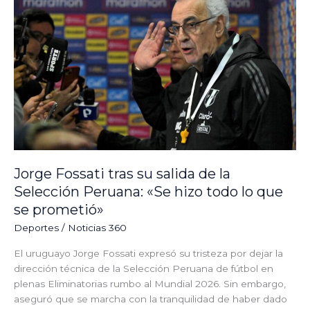
su
salida
de
la
Selección
Peruana:
«Se
hizo
todo
lo
que
Jorge Fossati tras su salida de la
se
Selección Peruana: «Se hizo todo lo que
prometió»
se prometió»
Deportes
/
Noticias 360
El uruguayo Jorge Fossati expresó su tristeza por dejar la
dirección técnica de la Selección Peruana de fútbol en
plenas Eliminatorias rumbo al Mundial 2026. Sin embargo,
aseguró que se marcha con la tranquilidad de haber dado