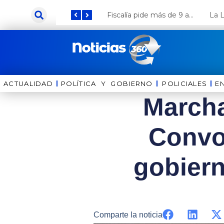
Ir
Keiko Fujimori anuncia que Coca Cola invertirá US$ 1000 millones en el Perú
Fiscalía pide más de 9 años de cárcel para el diputado de oposición Harvey Colchado
al
contenido
ACTUALIDAD
POLÍTICA Y GOBIERNO
⁠⁠POLICIALES
E
Marcha
Convoc
gobiern
Comparte la noticia