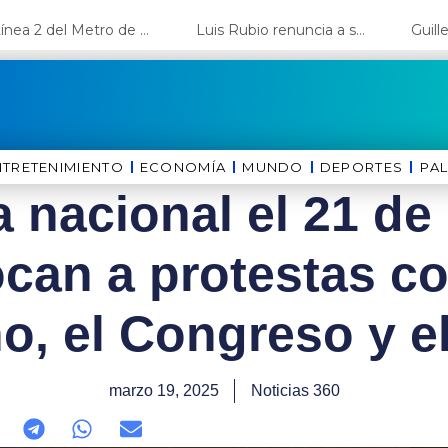
La Línea 2 del Metro de Lima y el Ramal 4 alcanzan un avance del 80%
Luis Rubio renuncia a su candidatura a Lima y deja el camino libre a López Aliaga
NTRETENIMIENTO
ECONOMÍA
MUNDO
DEPORTES
⁠PA
 nacional el 21 de
an a protestas co
o, el Congreso y e
marzo 19, 2025
Noticias 360