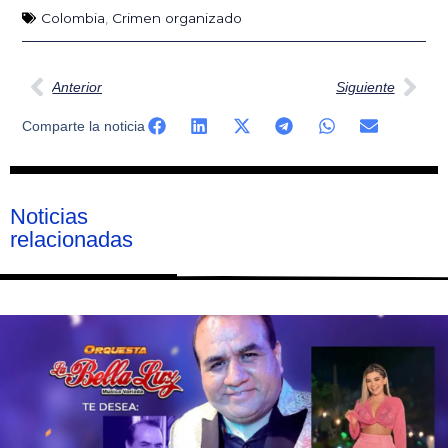
Colombia
,
Crimen organizado
Ant
Sig
Anterior
Siguiente
Comparte la noticia
Noticias
relacionadas
Página
Página
Página
Página
Página