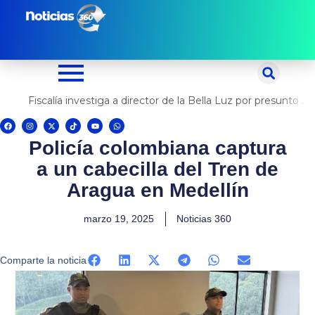
Ir
al
contenido
Fiscalía investiga a director de la Bella Luz por presunto abuso contra cantante Naldy Saldaña
F
I
X
T
Y
W
a
n
-
i
o
h
c
s
t
k
u
a
Policía colombiana captura
e
t
w
t
t
t
b
a
i
o
u
s
o
g
t
k
b
a
a un cabecilla del Tren de
o
r
t
e
p
k
a
e
p
m
r
Aragua en Medellín
marzo 19, 2025
Noticias 360
Comparte la noticia