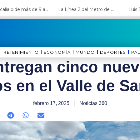
Fiscalía pide más de 9 años de cárcel para el diputado de oposición Harvey Colchado
La Línea 2 del Metro de Lima y el Ramal 4 alcanzan un avance del 80%
NTRETENIMIENTO
ECONOMÍA
MUNDO
DEPORTES
⁠PA
ntregan cinco nue
os en el Valle de S
febrero 17, 2025
Noticias 360