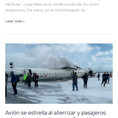
Sechura”, cuya meta es la construcción de 114 micro
reservorios. De estos, ya se ha entregado 34.
Leer más »
Avión
se
estrella
al
aterrizar
y
pasajeros
sobreviven
de
milagro
en
Canadá
Avión se estrella al aterrizar y pasajeros