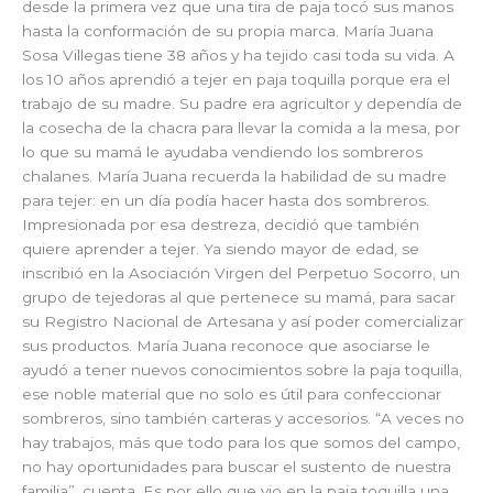
desde la primera vez que una tira de paja tocó sus manos
hasta la conformación de su propia marca. María Juana
Sosa Villegas tiene 38 años y ha tejido casi toda su vida. A
los 10 años aprendió a tejer en paja toquilla porque era el
trabajo de su madre. Su padre era agricultor y dependía de
la cosecha de la chacra para llevar la comida a la mesa, por
lo que su mamá le ayudaba vendiendo los sombreros
chalanes. María Juana recuerda la habilidad de su madre
para tejer: en un día podía hacer hasta dos sombreros.
Impresionada por esa destreza, decidió que también
quiere aprender a tejer. Ya siendo mayor de edad, se
inscribió en la Asociación Virgen del Perpetuo Socorro, un
grupo de tejedoras al que pertenece su mamá, para sacar
su Registro Nacional de Artesana y así poder comercializar
sus productos. María Juana reconoce que asociarse le
ayudó a tener nuevos conocimientos sobre la paja toquilla,
ese noble material que no solo es útil para confeccionar
sombreros, sino también carteras y accesorios. “A veces no
hay trabajos, más que todo para los que somos del campo,
no hay oportunidades para buscar el sustento de nuestra
familia”, cuenta. Es por ello que vio en la paja toquilla una