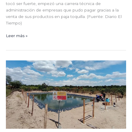
tocó ser fuerte, empezó una carrera técnica de
administración de empresas que pudo pagar gracias a la
venta de sus productos en paja toquilla. (Fuente: Diario El
Tiempo)
Leer más »
Piura:
Entregan
cinco
nuevos
micro
reservorios
en
el
Valle
de
San