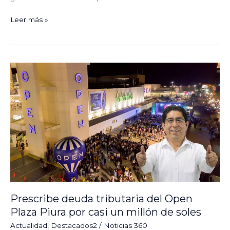
Leer más »
Prescribe
deuda
tributaria
del
Open
Plaza
Piura
por
casi
un
millón
de
Prescribe deuda tributaria del Open
soles
Plaza Piura por casi un millón de soles
Actualidad
,
Destacados2
/
Noticias 360