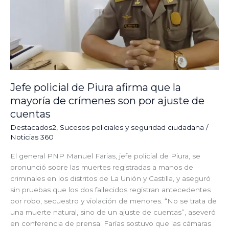
de
crímenes
son
por
ajuste
de
cuentas
Jefe policial de Piura afirma que la
mayoría de crímenes son por ajuste de
cuentas
Destacados2
,
⁠⁠Sucesos policiales y seguridad ciudadana
/
Noticias 360
El general PNP Manuel Farias, jefe policial de Piura, se
pronunció sobre las muertes registradas a manos de
criminales en los distritos de La Unión y Castilla, y aseguró
sin pruebas que los dos fallecidos registran antecedentes
por robo, secuestro y violación de menores. “No se trata de
una muerte natural, sino de un ajuste de cuentas”, aseveró
en conferencia de prensa. Farías sostuvo que las cámaras