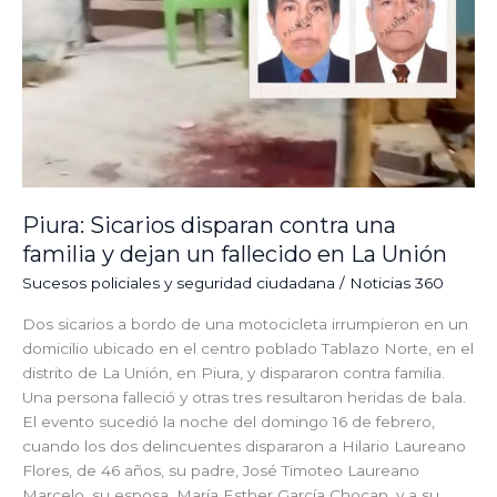
un
fallecido
en
La
Unión
Piura: Sicarios disparan contra una
familia y dejan un fallecido en La Unión
⁠⁠Sucesos policiales y seguridad ciudadana
/
Noticias 360
Dos sicarios a bordo de una motocicleta irrumpieron en un
domicilio ubicado en el centro poblado Tablazo Norte, en el
distrito de La Unión, en Piura, y dispararon contra familia.
Una persona falleció y otras tres resultaron heridas de bala.
El evento sucedió la noche del domingo 16 de febrero,
cuando los dos delincuentes dispararon a Hilario Laureano
Flores, de 46 años, su padre, José Timoteo Laureano
Marcelo, su esposa, María Esther García Chocan, y a su