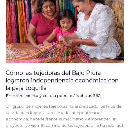
del
Bajo
Piura
lograron
independencia
económica
con
la
paja
toquilla
Cómo las tejedoras del Bajo Piura
lograron independencia económica con
la paja toquilla
⁠Entretenimiento y cultura popular
/
Noticias 360
Un grupo de mujeres tejedoras ha entrelazado los hilos de
su vida para lograr la tan ansiada independencia
económica, hacerle frente al machismo y emprender un
proyecto de vida. El camino de las tejedoras no ha sido fácil,