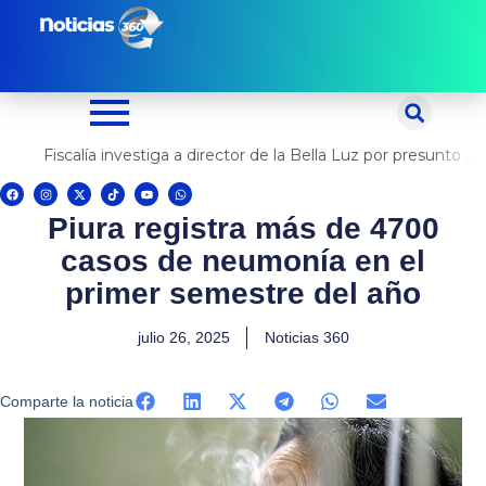
Ir
al
contenido
Fiscalía investiga a director de la Bella Luz por presunto abuso contra cantante Naldy Saldaña
F
I
X
T
Y
W
a
n
-
i
o
h
c
s
t
k
u
a
Piura registra más de 4700
e
t
w
t
t
t
b
a
i
o
u
s
o
g
t
k
b
a
casos de neumonía en el
o
r
t
e
p
k
a
e
p
m
r
primer semestre del año
julio 26, 2025
Noticias 360
Comparte la noticia