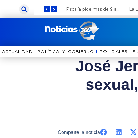
Ir
Keiko Fujimori anuncia que Coca Cola invertirá US$ 1000 millones en el Perú
Fiscalía pide más de 9 años de cárcel para el diputado de oposición Harvey Colchado
al
contenido
ACTUALIDAD
POLÍTICA Y GOBIERNO
⁠⁠POLICIALES
E
José Jer
sexual,
Comparte la noticia