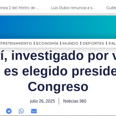
La Línea 2 del Metro de Lima y el Ramal 4 alcanzan un avance del 80%
Luis Rubio renuncia a su candidatura a Lima y deja el camino libre a López Aliaga
NTRETENIMIENTO
ECONOMÍA
MUNDO
DEPORTES
⁠PA
í, investigado por 
 es elegido presid
Congreso
julio 26, 2025
Noticias 360