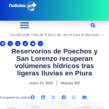
Ir
al
contenido
Fiscalía pide más de 9 años de cárcel para el diputado de oposición Harvey Colchado
F
I
X
T
Y
W
a
n
-
i
o
h
c
s
t
k
u
a
Reservorios de Poechos y
e
t
w
t
t
t
b
a
i
o
u
s
o
g
t
k
b
a
San Lorenzo recuperan
o
r
t
e
p
k
a
e
p
m
r
volúmenes hídricos tras
ligeras lluvias en Piura
enero 15, 2025
Noticias 360
Comparte la noticia