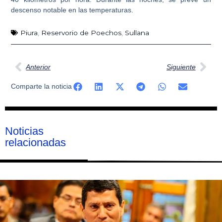
descenso notable en las temperaturas.
Piura
,
Reservorio de Poechos
,
Sullana
Ant
Sig
Anterior
Siguiente
Comparte la noticia
Noticias
relacionadas
Página
Página
Página
Página
Página