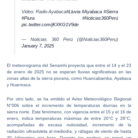
Video: Radio Ayabaca
#Lluvia
#Ayabaca
#Sierra
#Piura
#Noticias360Perú
pic.twitter.com/jKXKG1V9de
— Noticias 360 Perú (@Noticias360Peru)
January 7, 2025
El meteorograma del Senamhi proyecta que
entre el 14 y el 23
de enero de 2025 no se esperan lluvias significativas
en las
zonas altas de la sierra piurana, como Huancabamba, Ayabaca
y Huarmaca.
Por otro lado, se ha emitido el Aviso Meteorológico Regional
N°006 sobre el incremento de temperaturas diurnas en la
sierra norte. Este fenómeno, con vigencia entre el 15 y el 16 de
enero, indica temperaturas máximas de entre 20°C y 28°C,
acompañadas de escasa nubosidad, incremento de la
radiación ultravioleta al mediodía, y ráfagas de viento de hasta
40 kilómetros por hora. Durante las noches, se prevé un