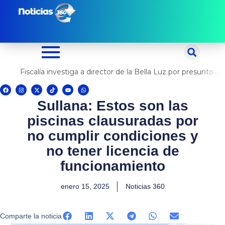
Ir
al
contenido
Fiscalía investiga a director de la Bella Luz por presunto abuso contra cantante Naldy Saldaña
F
I
X
T
Y
W
a
n
-
i
o
h
c
s
t
k
u
a
Sullana: Estos son las
e
t
w
t
t
t
b
a
i
o
u
s
o
g
t
k
b
a
piscinas clausuradas por
o
r
t
e
p
k
a
e
p
m
r
no cumplir condiciones y
no tener licencia de
funcionamiento
enero 15, 2025
Noticias 360
Comparte la noticia