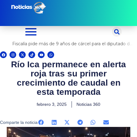
Ir
al
contenido
Fiscalía pide más de 9 años de cárcel para el diputado de oposición Harvey Colchado
F
I
X
T
Y
W
a
n
-
i
o
h
c
s
t
k
u
a
Río Ica permanece en alerta
e
t
w
t
t
t
b
a
i
o
u
s
o
g
t
k
b
a
roja tras su primer
o
r
t
e
p
k
a
e
p
m
r
crecimiento de caudal en
esta temporada
febrero 3, 2025
Noticias 360
Comparte la noticia