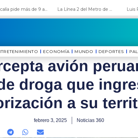
Fiscalía pide más de 9 años de cárcel para el diputado de oposición Harvey Colchado
La Línea 2 del Metro de Lima y el Ramal 4 alcanzan un avance del 80%
NTRETENIMIENTO
ECONOMÍA
MUNDO
DEPORTES
⁠PA
ercepta avión peru
 de droga que ingre
rización a su terri
febrero 3, 2025
Noticias 360