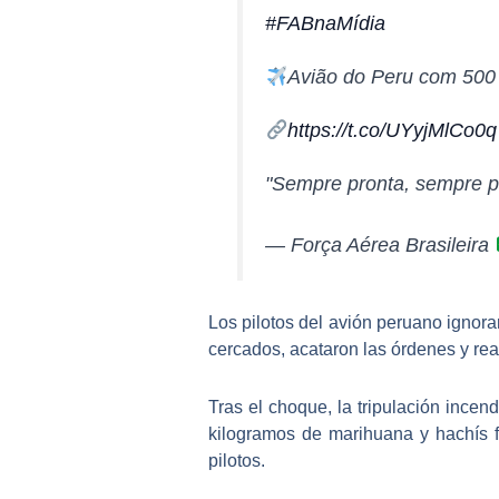
#FABnaMídia
Avião do Peru com 500 
https://t.co/UYyjMlCo0q
"Sempre pronta, sempre 
— Força Aérea Brasileira
Los pilotos del avión peruano ignora
cercados, acataron las órdenes y re
Tras el choque, la tripulación
incend
kilogramos de marihuana y hachís
f
pilotos.