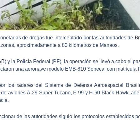
toneladas de drogas fue interceptado por las autoridades de
Br
zonas
, aproximadamente a 80 kilómetros de Manaos.
AB
)
y la
Policía Federal (PF)
, la operación se llevó a cabo el p
ectaron una aeronave modelo
EMB-810 Seneca
, con matrícula
por los radares del
Sistema de Defensa Aeroespacial Brasi
e de aviones
A-29 Super Tucano
,
E-99
y
H-60 Black Hawk
, ade
cia.
cionar de las autoridades siguió los protocolos establecidos p