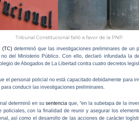
Tribunal Constitucional falló a favor de la PNP.
l (TC)
determinó que las
investigaciones preliminares de un p
no del Ministerio Público
. Con ello, declaró infundada la 
Colegio de Abogados de La Libertad contra cuatro decretos legisl
que
el personal policial no está capacitado debidamente
para in
 para conducir las investigaciones preliminares.
onal determinó en su
sentencia
que, “
en la subetapa de la inve
 policiales
, con la finalidad de reunir y asegurar los eleme
enal, así como el desarrollo de las acciones de carácter logíst