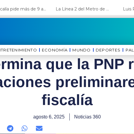
Fiscalía pide más de 9 años de cárcel para el diputado de oposición Harvey Colchado
La Línea 2 del Metro de Lima y el Ramal 4 alcanzan un avance del 80%
NTRETENIMIENTO
ECONOMÍA
MUNDO
DEPORTES
⁠PA
rmina que la PNP r
aciones preliminare
fiscalía
agosto 6, 2025
Noticias 360