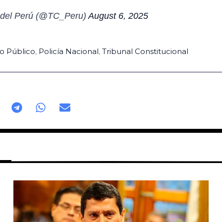
l del Perú (@TC_Peru)
August 6, 2025
io Público
,
Policía Nacional
,
Tribunal Constitucional
Página
Página
Página
Página
Página