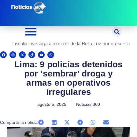
Ir
al
contenido
Fiscalía investiga a director de la Bella Luz por presunto abuso contra cantante Naldy Saldaña
F
I
X
T
Y
W
a
n
-
i
o
h
c
s
t
k
u
a
Lima: 9 policías detenidos
e
t
w
t
t
t
b
a
i
o
u
s
o
g
t
k
b
a
por ‘sembrar’ droga y
o
r
t
e
p
k
a
e
p
m
r
armas en operativos
irregulares
agosto 5, 2025
Noticias 360
Comparte la noticia