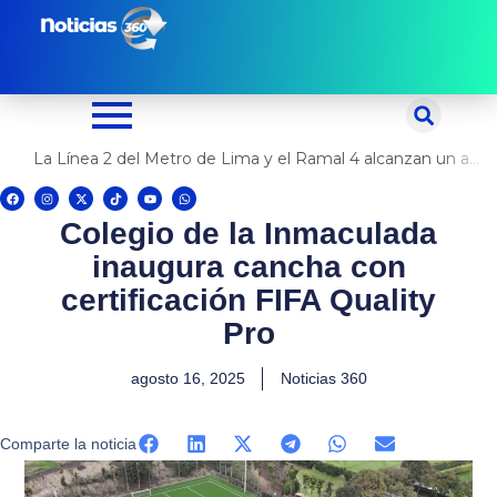
Ir
al
contenido
La Línea 2 del Metro de Lima y el Ramal 4 alcanzan un avance del 80%
F
I
X
T
Y
W
a
n
-
i
o
h
c
s
t
k
u
a
Colegio de la Inmaculada
e
t
w
t
t
t
b
a
i
o
u
s
o
g
t
k
b
a
inaugura cancha con
o
r
t
e
p
k
a
e
p
m
r
certificación FIFA Quality
Pro
agosto 16, 2025
Noticias 360
Comparte la noticia