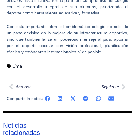
oficiales
. Esta iniciativa forma parte del compromiso del colegio
con el desarrollo integral de sus alumnos, priorizando el
deporte como herramienta educativa y formativa.
Con esta importante obra, el emblemático colegio no solo da
un paso decisivo en la mejora de su
infraestructura deportiva
,
sino que también lanza un poderoso mensaje al país: apostar
por el deporte escolar con visión profesional, planificación
técnica y estándares internacionales sí es posible.
Lima
Ant
Sig
Anterior
Siguiente
Comparte la noticia
Noticias
relacionadas