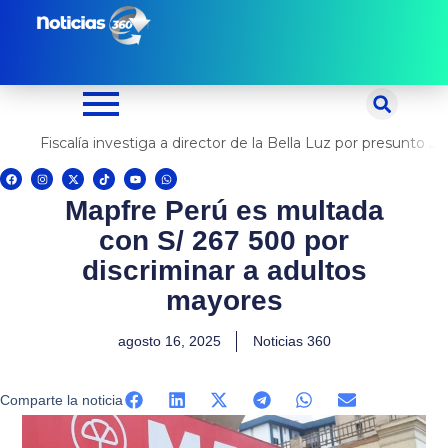
Ir
al
contenido
Fiscalía investiga a director de la Bella Luz por presunto abuso contra cantante Naldy Saldaña
F
I
X
T
Y
W
a
n
-
i
o
h
c
s
t
k
u
a
Mapfre Perú es multada
e
t
w
t
t
t
b
a
i
o
u
s
o
g
t
k
b
a
con S/ 267 500 por
o
r
t
e
p
k
a
e
p
m
r
discriminar a adultos
mayores
agosto 16, 2025
Noticias 360
Comparte la noticia