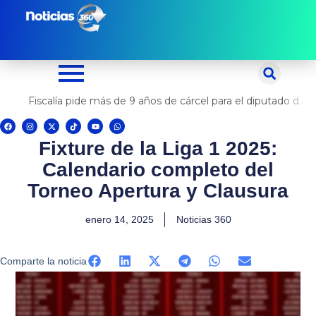
Ir
al
contenido
Fiscalía pide más de 9 años de cárcel para el diputado de oposición Harvey Colchado
F
I
X
T
Y
W
a
n
-
i
o
h
c
s
t
k
u
a
Fixture de la Liga 1 2025:
e
t
w
t
t
t
b
a
i
o
u
s
o
g
t
k
b
a
Calendario completo del
o
r
t
e
p
k
a
e
p
m
r
Torneo Apertura y Clausura
enero 14, 2025
Noticias 360
Comparte la noticia