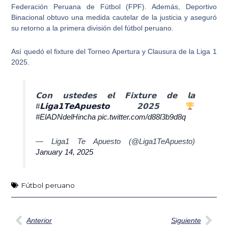
Federación Peruana de Fútbol (FPF). Además, Deportivo
Binacional obtuvo una medida cautelar de la justicia y aseguró
su retorno a la primera división del fútbol peruano.
Así quedó el
fixture del Torneo Apertura y Clausura de la Liga 1
2025
.
𝗖𝗼𝗻 𝘂𝘀𝘁𝗲𝗱𝗲𝘀 𝗲𝗹 𝗙𝗶𝘅𝘁𝘂𝗿𝗲 𝗱𝗲 𝗹𝗮
#𝗟𝗶𝗴𝗮𝟭𝗧𝗲𝗔𝗽𝘂𝗲𝘀𝘁𝗼
𝟮𝟬𝟮𝟱
#ElADNdelHincha
pic.twitter.com/d88l3b9d8q
— Liga1 Te Apuesto (@Liga1TeApuesto)
January 14, 2025
Fútbol peruano
Ant
Sig
Anterior
Siguiente