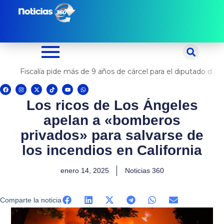
Ir
al
contenido
Fiscalía pide más de 9 años de cárcel para el diputado de oposición Harvey Colchado
F
I
X
T
Y
W
a
n
-
i
o
h
c
s
t
k
u
a
Los ricos de Los Ángeles
e
t
w
t
t
t
b
a
i
o
u
s
o
g
t
k
b
a
apelan a «bomberos
o
r
t
e
p
k
a
e
p
m
r
privados» para salvarse de
los incendios en California
enero 14, 2025
Noticias 360
Comparte la noticia