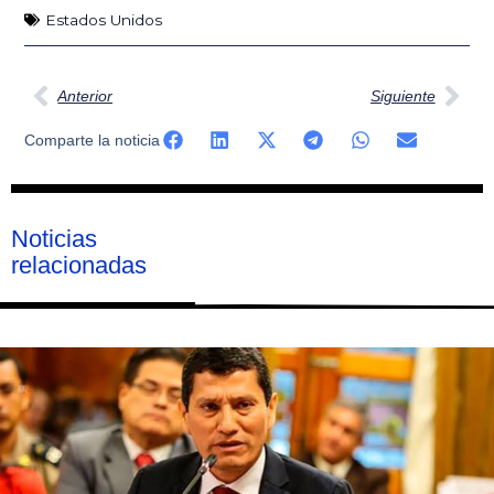
Estados Unidos
Ant
Sig
Anterior
Siguiente
Comparte la noticia
Noticias
relacionadas
Página
Página
Página
Página
Página