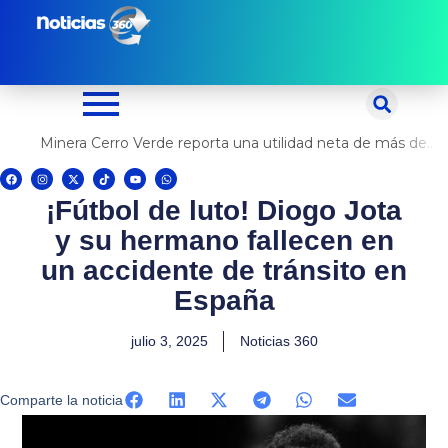
Ir
al
contenido
Minera Cerro Verde reporta una utilidad neta de más de US$ 500 millones
F
I
X
T
Y
W
a
n
-
i
o
h
c
s
t
k
u
a
¡Fútbol de luto! Diogo Jota
e
t
w
t
t
t
b
a
i
o
u
s
o
g
t
k
b
a
y su hermano fallecen en
o
r
t
e
p
k
a
e
p
m
r
un accidente de tránsito en
España
julio 3, 2025
Noticias 360
Comparte la noticia