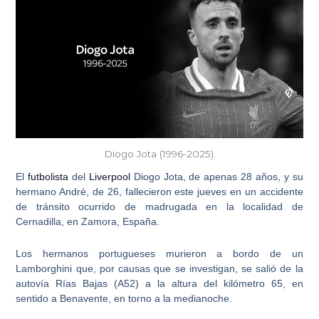
Diogo Jota (1996-2025).
El
futbolista
del
Liverpool
Diogo Jota
, de apenas 28 años, y su
hermano André, de 26, fallecieron este jueves en un accidente
de tránsito ocurrido de madrugada en la localidad de
Cernadilla, en Zamora, España.
Los hermanos portugueses
murieron a bordo de un
Lamborghini
que, por causas que se investigan, se salió de la
autovía Rías Bajas (A52) a la altura del kilómetro 65, en
sentido a Benavente, en torno a la medianoche.