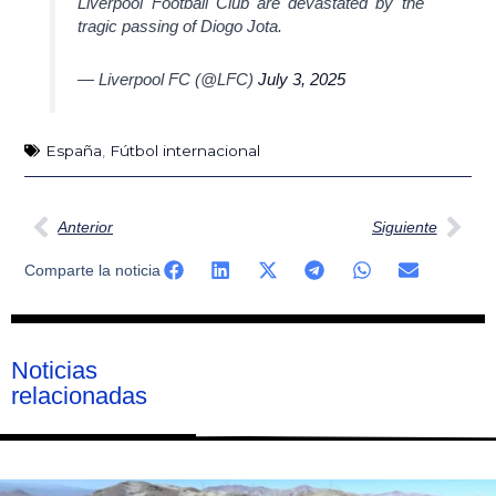
Liverpool Football Club are devastated by the
tragic passing of Diogo Jota.
— Liverpool FC (@LFC)
July 3, 2025
España
,
Fútbol internacional
Ant
Sig
Anterior
Siguiente
Comparte la noticia
Noticias
relacionadas