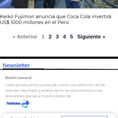
Keiko Fujimori anuncia que Coca Cola invertirá
US$ 1000 millones en el Perú
« Anterior
1
2
3
4
5
Siguiente »
Newsletter
Boletín semanal
Cada semana en tu cuenta de correo una selección de las
noticias, reportajes y análisis de los acontecimientos más
relevantes, gracias a los periodistas de