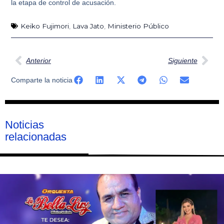
la etapa de control de acusación.
Keiko Fujimori
,
Lava Jato
,
Ministerio Público
Ant
Sig
Anterior
Siguiente
Comparte la noticia
Noticias
relacionadas
Página
Página
Página
Página
Página