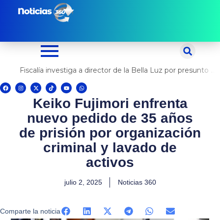
Ir
al
contenido
Fiscalía investiga a director de la Bella Luz por presunto abuso contra cantante Naldy Saldaña
F
I
X
T
Y
W
a
n
-
i
o
h
c
s
t
k
u
a
Keiko Fujimori enfrenta
e
t
w
t
t
t
b
a
i
o
u
s
o
g
t
k
b
a
nuevo pedido de 35 años
o
r
t
e
p
k
a
e
p
m
r
de prisión por organización
criminal y lavado de
activos
julio 2, 2025
Noticias 360
Comparte la noticia