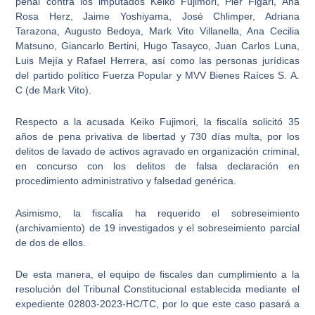
penal contra los imputados
Keiko Fujimori
, Pier Figari, Ana
Rosa Herz, Jaime Yoshiyama, José Chlimper, Adriana
Tarazona, Augusto Bedoya, Mark Vito Villanella, Ana Cecilia
Matsuno, Giancarlo Bertini, Hugo Tasayco, Juan Carlos Luna,
Luis Mejía y Rafael Herrera, así como las personas jurídicas
del partido político Fuerza Popular y MVV Bienes Raíces S. A.
C (de Mark Vito).
Respecto a la
acusada Keiko Fujimori
, la fiscalía solicitó 35
años de pena privativa de libertad y 730 días multa, por los
delitos de
lavado de activos agravado en organización criminal
,
en concurso con los delitos de falsa declaración en
procedimiento administrativo y falsedad genérica.
Asimismo,
la fiscalía ha requerido el sobreseimiento
(archivamiento) de 19 investigados
y el sobreseimiento parcial
de dos de ellos.
De esta manera, el equipo de fiscales dan cumplimiento a la
resolución del Tribunal Constitucional establecida mediante el
expediente 02803-2023-HC/TC, por lo que este caso pasará a