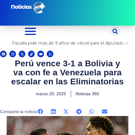
Ir
al
contenido
Fiscalía pide más de 9 años de cárcel para el diputado de oposición Harvey Colchado
F
I
X
T
Y
W
a
n
-
i
o
h
c
s
t
k
u
a
Perú vence 3-1 a Bolivia y
e
t
w
t
t
t
b
a
i
o
u
s
o
g
t
k
b
a
va con fe a Venezuela para
o
r
t
e
p
k
a
e
p
m
r
escalar en las Eliminatorias
marzo 20, 2025
Noticias 360
Comparte la noticia