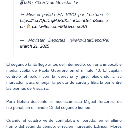
🖥 003 / 703 HD de Movistar TV
↪ Mira el partido EN VIVO por YouTube ->
https://t.co/QoDrqMJKdX
#LaCasaDeLaSelecci
ón
pic.twitter.com/MbUHxzu6AA
— Movistar Deportes (@MovistarDeporPe)
March 21, 2025
El segundo tanto llegó antes del intermedio,
con una impecable
media vuelta de Paolo Guerrero en el minuto 43
. El capitán
controló el balón con la derecha y giró, eludiendo a su
marcador, para empujar la pelota de zurda y
filtrarla por entre
las piernas de Viscarra
.
Para Bolivia
descontó el mediocampista Miguel Terceros, de
tiro penal,
en el minuto 13 del segundo tiempo.
Cuando el cuadro verde controlaba el partido, en el último
tramo del segundo tiempo, el recién ingresado Edinson Flores