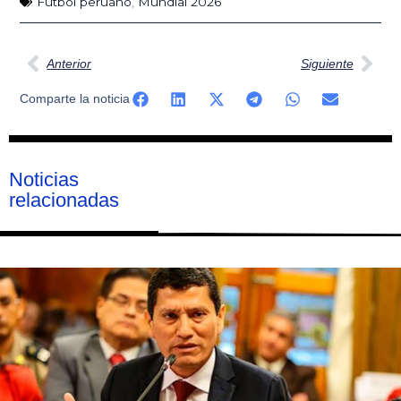
Fútbol peruano
,
Mundial 2026
Ant
Sig
Anterior
Siguiente
Comparte la noticia
Noticias
relacionadas
Página
Página
Página
Página
Página