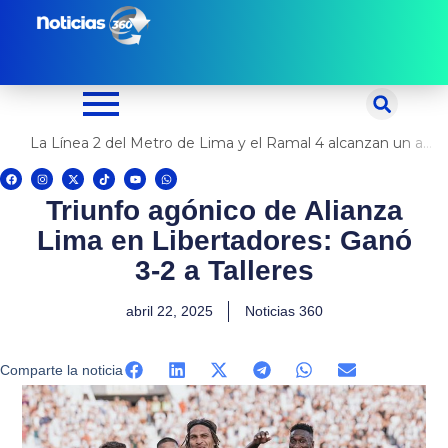
Ir
al
contenido
La Línea 2 del Metro de Lima y el Ramal 4 alcanzan un avance del 80%
F
I
X
T
Y
W
a
n
-
i
o
h
c
s
t
k
u
a
Triunfo agónico de Alianza
e
t
w
t
t
t
b
a
i
o
u
s
o
g
t
k
b
a
Lima en Libertadores: Ganó
o
r
t
e
p
k
a
e
p
m
r
3-2 a Talleres
abril 22, 2025
Noticias 360
Comparte la noticia