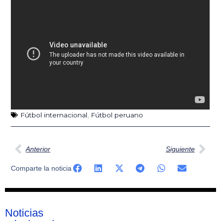
Fútbol internacional
,
Fútbol peruano
Ant
Sig
Anterior
Siguiente
Comparte la noticia
Noticias