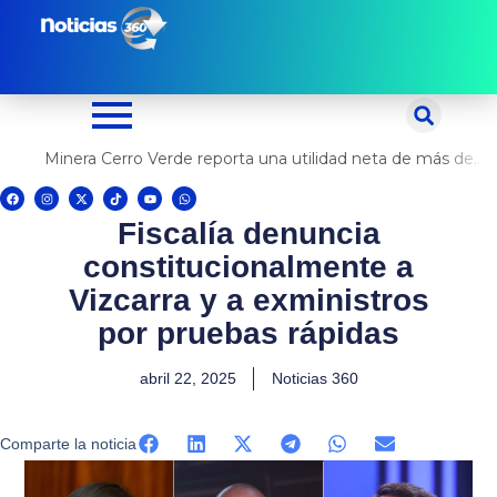
Ir
al
contenido
Minera Cerro Verde reporta una utilidad neta de más de US$ 500 millones
F
I
X
T
Y
W
a
n
-
i
o
h
c
s
t
k
u
a
Fiscalía denuncia
e
t
w
t
t
t
b
a
i
o
u
s
o
g
t
k
b
a
constitucionalmente a
o
r
t
e
p
k
a
e
p
m
r
Vizcarra y a exministros
por pruebas rápidas
abril 22, 2025
Noticias 360
Comparte la noticia